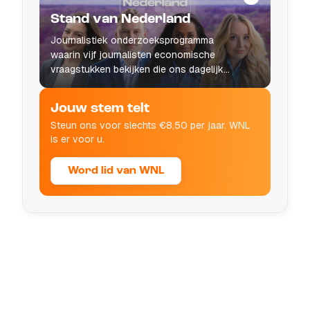
Stand van Nederland
Journalistiek onderzoeksprogramma
waarin vijf journalisten economische
vraagstukken bekijken die ons dagelijks
leven raken.
Jouw stem telt
Steun ons voor slechts €8,50 per jaar. WNL
is er voor u.
Word lid van WNL