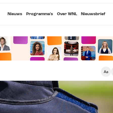
Nieuws
Programma's
Over WNL
Nieuwsbrief
Klein
Kopieer link
Standaard
Groot