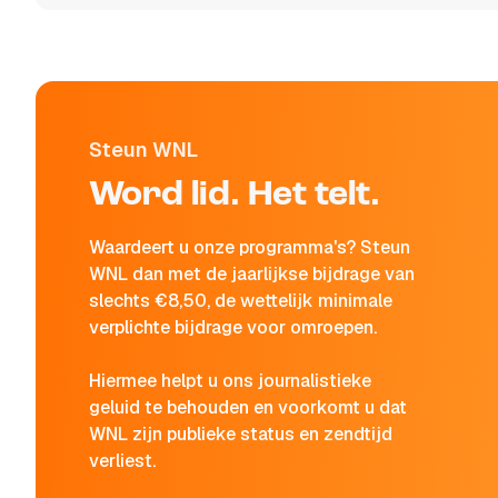
Steun WNL
Word lid. Het telt.
Waardeert u onze programma's? Steun
WNL dan met de jaarlijkse bijdrage van
slechts €8,50, de wettelijk minimale
verplichte bijdrage voor omroepen.
Hiermee helpt u ons journalistieke
geluid te behouden en voorkomt u dat
WNL zijn publieke status en zendtijd
verliest.