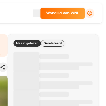
Word lid van WNL
Meest gelezen
Gerelateerd