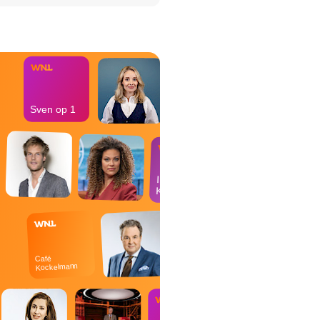
het Misdaad-
bureau
Sven op 1
In de
Kantine
Café
Kockelmann