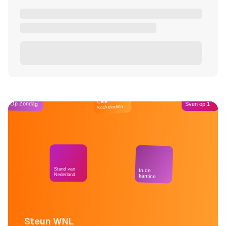
Café
Op Zondag
Sven op 1
Kockelmann
Stand van
In de
Nederland
kantine
Steun WNL