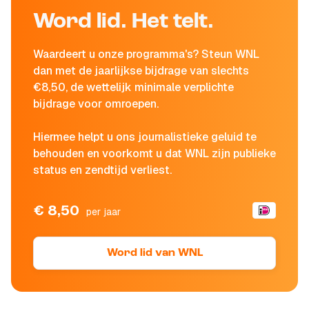
Word lid. Het telt.
Waardeert u onze programma's? Steun WNL
dan met de jaarlijkse bijdrage van slechts
€8,50, de wettelijk minimale verplichte
bijdrage voor omroepen.
Hiermee helpt u ons journalistieke geluid te
behouden en voorkomt u dat WNL zijn publieke
status en zendtijd verliest.
€ 8,50
per jaar
Word lid van WNL