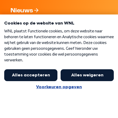
Nieuws
Programma's
Over WNL
Nieuwsbrief
Word Lid
Meer WNL voor jou
Eerste Kamer akkoord met begroting
van minister Sjoerdsma
Algemene voorwaarden
Cookie-instellingen