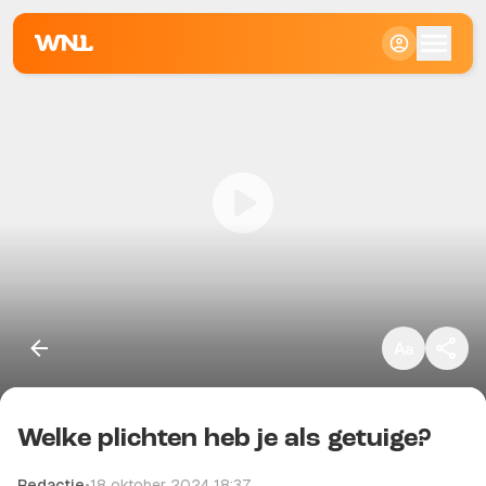
Klein
Standaard
Groot
Welke plichten heb je als getuige?
Kopieer link
Redactie
•
18 oktober 2024 18:37