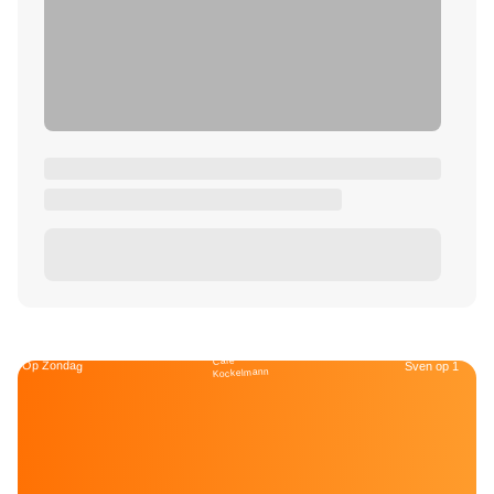
Café
Op Zondag
Sven op 1
Kockelmann