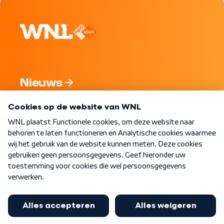
Nieuws
Programma's
Over WNL
Nieuwsbrief
Word Lid