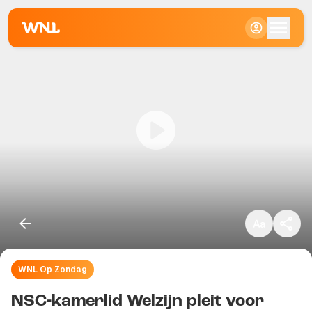
Klein
Standaard
Groot
WNL Op Zondag
Kopieer link
NSC-kamerlid Welzijn pleit voor