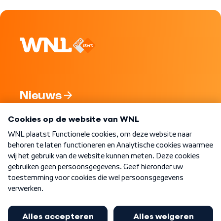
Nieuws
Programma's
Over WNL
Nieuwsbrief
Word Lid