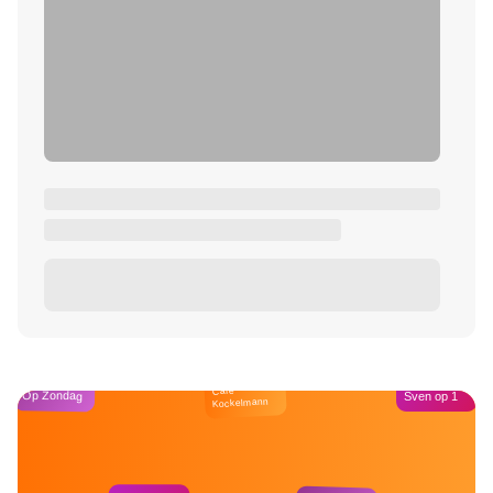
Café
Op Zondag
Sven op 1
Kockelmann