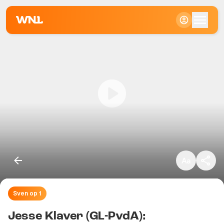
Klein
Standaard
Groot
Sven op 1
Kopieer link
Jesse Klaver (GL-PvdA):