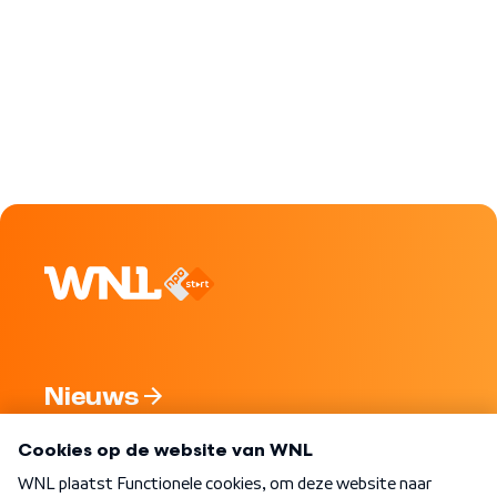
Nieuws
Programma's
Over WNL