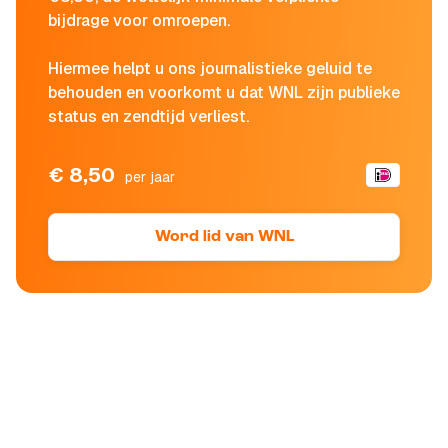
bijdrage voor omroepen.
Hiermee helpt u ons journalistieke geluid te
behouden en voorkomt u dat WNL zijn publieke
status en zendtijd verliest.
€ 8,50
per jaar
Word lid van WNL