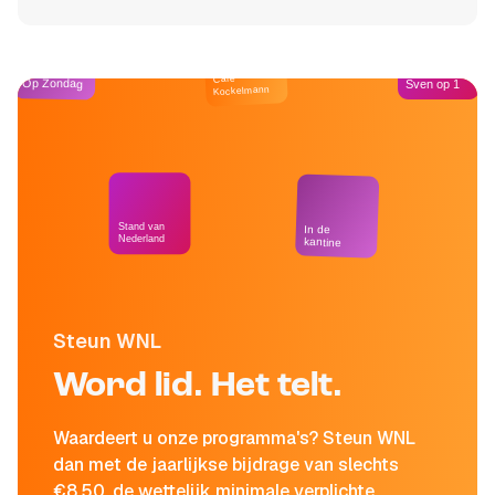
Café
Op Zondag
Sven op 1
Kockelmann
Stand van
In de
Nederland
kantine
Steun WNL
Word lid. Het telt.
Waardeert u onze programma's? Steun WNL
dan met de jaarlijkse bijdrage van slechts
€8,50, de wettelijk minimale verplichte