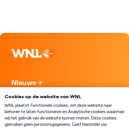
Nieuws
Programma's
Over WNL
Nieuwsbrief
Word Lid