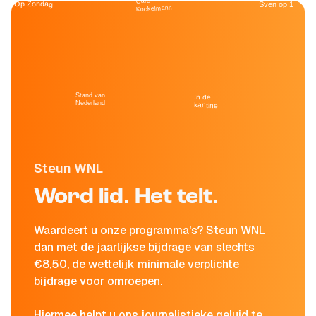
Café
Op Zondag
Sven op 1
Kockelmann
Stand van
In de
Nederland
kantine
Steun WNL
Word lid. Het telt.
Waardeert u onze programma's? Steun WNL
dan met de jaarlijkse bijdrage van slechts
€8,50, de wettelijk minimale verplichte
bijdrage voor omroepen.
Hiermee helpt u ons journalistieke geluid te