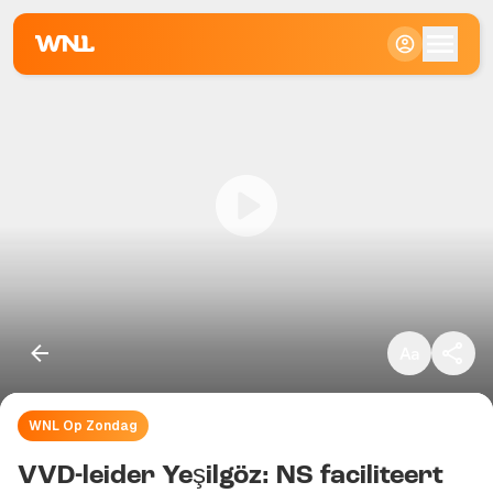
Klein
Standaard
Groot
WNL Op Zondag
Kopieer link
VVD-leider Yeşilgöz: NS faciliteert