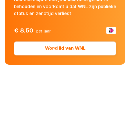
behouden en voorkomt u dat WNL zijn publieke
status en zendtijd verliest.
€ 8,50
per jaar
Word lid van WNL