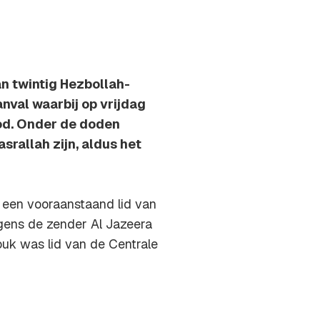
an twintig Hezbollah-
nval waarbij op vrijdag
od. Onder de doden
rallah zijn, aldus het
e een vooraanstaand lid van
gens de zender Al Jazeera
uk was lid van de Centrale