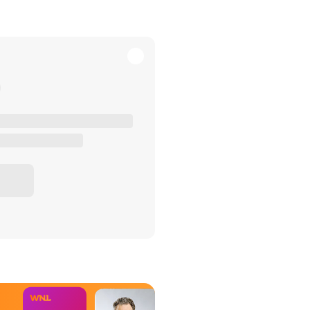
het Misdaad-
bureau