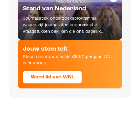
Stand van Nederland
Journalistiek onderzoeksprogramma
waarin vijf journalisten economische
vraagstukken bekijken die ons dagelijks
leven raken.
Jouw stem telt
Steun ons voor slechts €8,50 per jaar. WNL
is er voor u.
Word lid van WNL