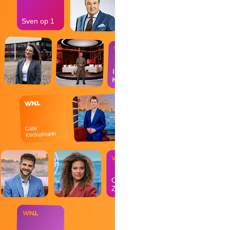
Sven op 1
In de
Kantine
Café
Kockelmann
Op
Zondag