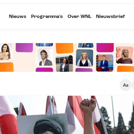
Nieuws
Programma's
Over WNL
Nieuwsbrief
Klein
Kopieer link
Standaard
Groot