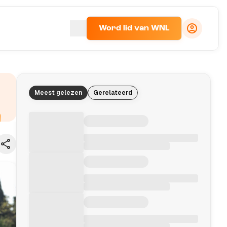
Word lid van WNL
Meest gelezen
Gerelateerd