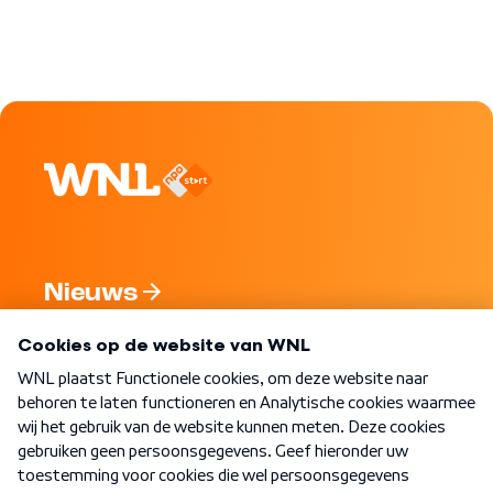
Nieuws
Programma's
Over WNL
Nieuwsbrief
Word Lid