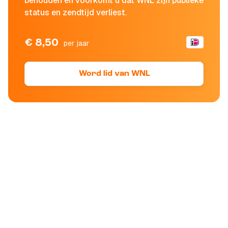
behouden en voorkomt u dat WNL zijn publieke
status en zendtijd verliest.
€ 8,50
per jaar
Word lid van WNL