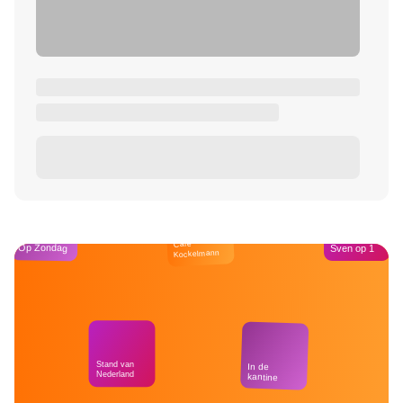
Café
Op Zondag
Sven op 1
Kockelmann
Stand van
In de
Nederland
kantine