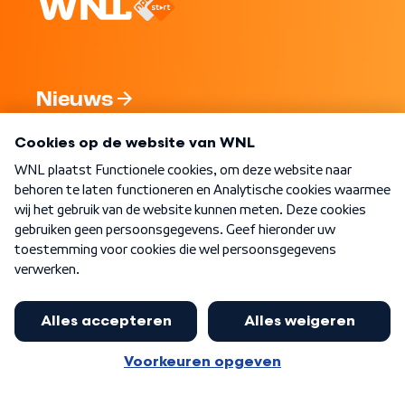
Nieuws
Programma's
Over WNL
Nieuwsbrief
Word Lid