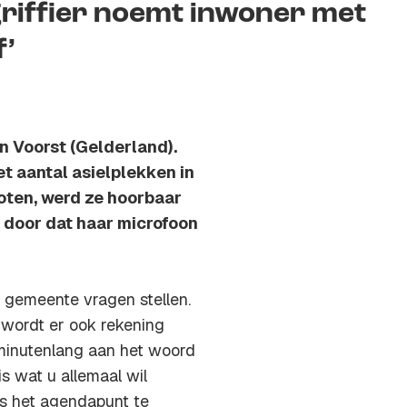
 griffier noemt inwoner met
f’
in Voorst (Gelderland).
t aantal asielplekken in
oten, werd ze hoorbaar
et door dat haar microfoon
 gemeente vragen stellen.
 wordt er ook rekening
minutenlang aan het woord
is wat u allemaal wil
ns het agendapunt te