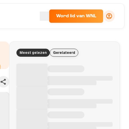
Word lid van WNL
Meest gelezen
Gerelateerd