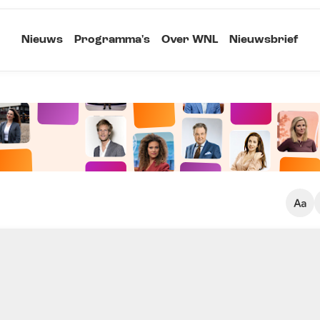
Nieuws
Programma's
Over WNL
Nieuwsbrief
Klein
Kopieer link
Standaard
Groot