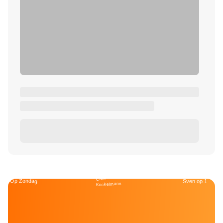
Café
Op Zondag
Sven op 1
Kockelmann