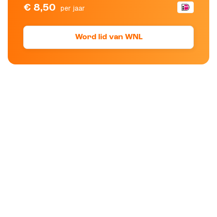
€ 8,50
per jaar
Word lid van WNL