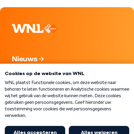
Nieuws
Programma's
Over WNL
Nieuwsbrief
Word Lid