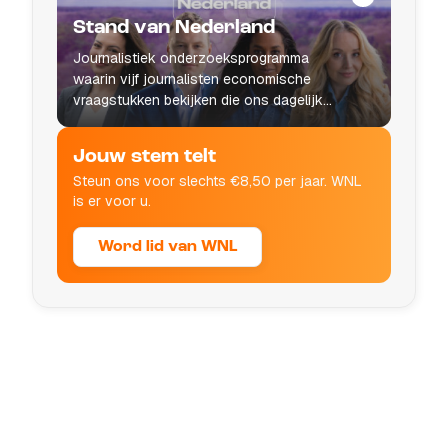
Stand van Nederland
Journalistiek onderzoeksprogramma
waarin vijf journalisten economische
vraagstukken bekijken die ons dagelijks
leven raken.
Jouw stem telt
Steun ons voor slechts €8,50 per jaar. WNL
is er voor u.
Word lid van WNL