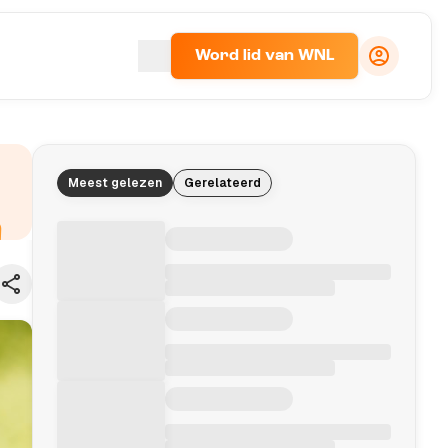
Word lid van WNL
Meest gelezen
Gerelateerd