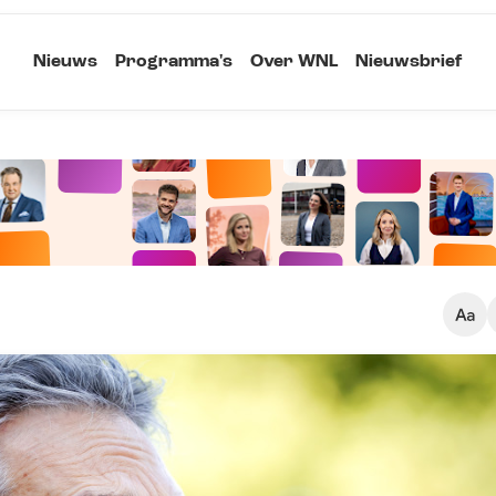
Nieuws
Programma's
Over WNL
Nieuwsbrief
Klein
Kopieer link
Standaard
Groot