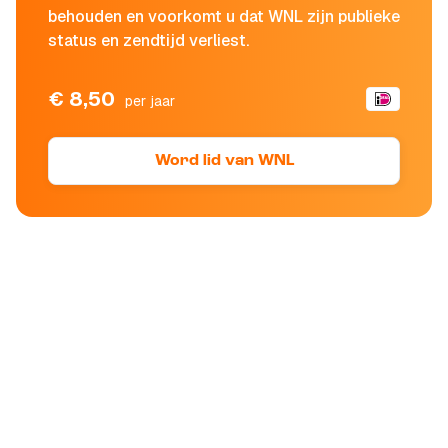
behouden en voorkomt u dat WNL zijn publieke
status en zendtijd verliest.
€ 8,50
per jaar
Word lid van WNL