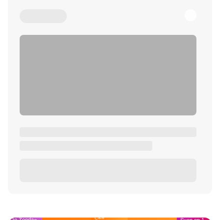
Café
Op Zondag