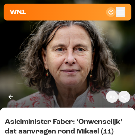
Klein
Standaard
Groot
Asielminister Faber: ‘Onwenselijk’
Kopieer link
dat aanvragen rond Mikael (11)