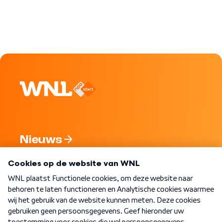
Nieuws
Programma's
Over WNL
Nieuwsbrief
Word Lid