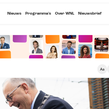
Nieuws
Programma's
Over WNL
Nieuwsbrief
Klein
Kopieer link
Standaard
Groot