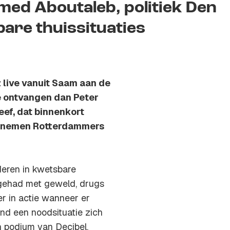
med Aboutaleb, politiek Den
are thuissituaties
z live vanuit Saam aan de
Ze ontvangen dan Peter
eef, dat binnenkort
d nemen Rotterdammers
deren in kwetsbare
en gehad met geweld, drugs
er in actie wanneer er
and een noodsituatie zich
n podium van Decibel.