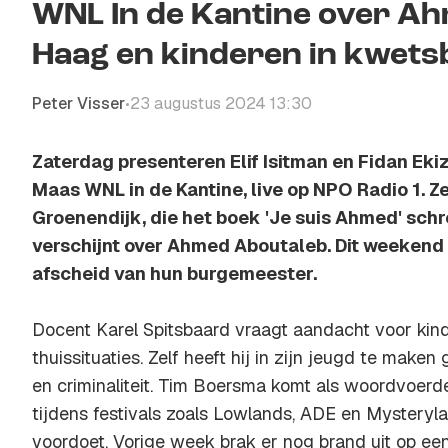
WNL In de Kantine over Ah
Haag en kinderen in kwetsb
Peter Visser
23 augustus 2024 13:30
•
Zaterdag presenteren Elif Isitman en Fidan Eki
Maas WNL in de Kantine, live op NPO Radio 1. 
Groenendijk, die het boek 'Je suis Ahmed' schr
verschijnt over Ahmed Aboutaleb. Dit weeken
afscheid van hun burgemeester.
Docent Karel Spitsbaard vraagt aandacht voor kin
thuissituaties. Zelf heeft hij in zijn jeugd te mak
en criminaliteit. Tim Boersma komt als woordvoerd
tijdens festivals zoals Lowlands, ADE en Mysteryl
voordoet. Vorige week brak er nog brand uit op ee