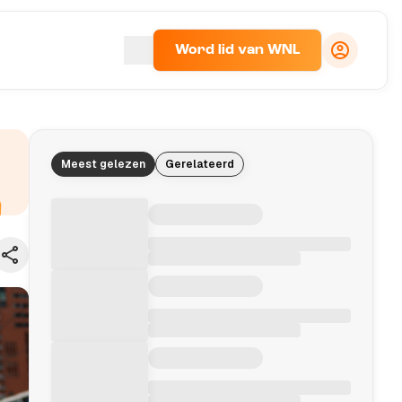
Word lid van WNL
Meest gelezen
Gerelateerd