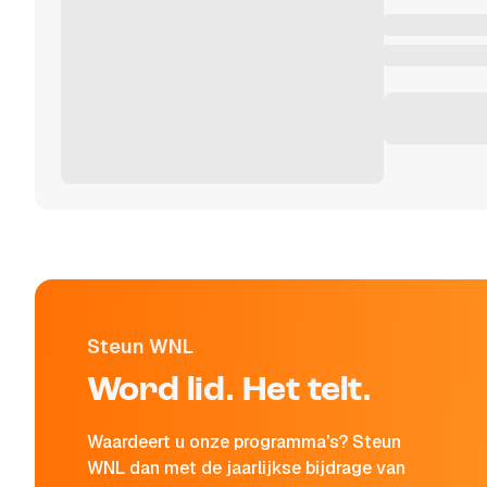
Steun WNL
Word lid. Het telt.
Waardeert u onze programma's? Steun
WNL dan met de jaarlijkse bijdrage van