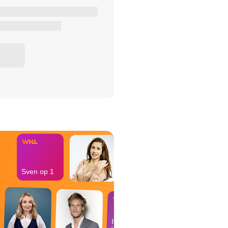
het Misdaad-
bureau
Sven op 1
In de