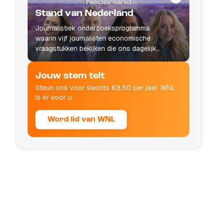
Stand van Nederland
Journalistiek onderzoeksprogramma
waarin vijf journalisten economische
vraagstukken bekijken die ons dagelijks
leven raken.
Jouw stem telt
Steun ons voor slechts €8,50 per jaar. WNL
is er voor u.
Word lid van WNL