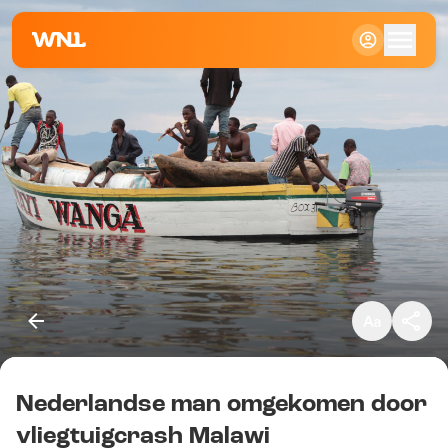
Klein
Standaard
Groot
Nederlandse man omgekomen door
Kopieer link
vliegtuigcrash Malawi