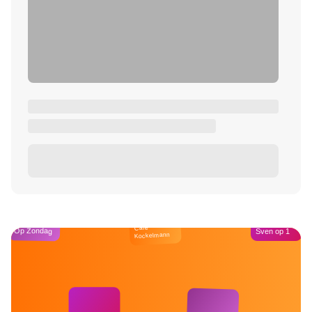
Café
Op Zondag
Sven op 1
Kockelmann