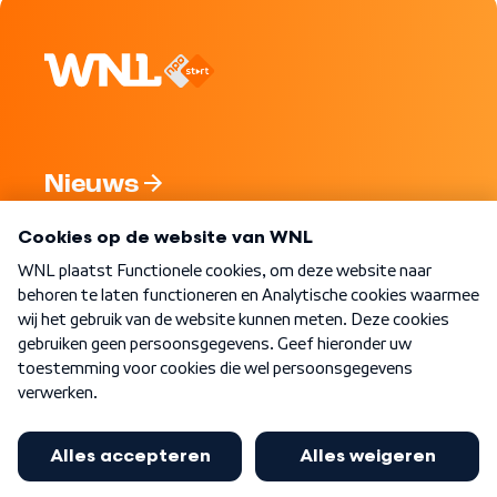
Nieuws
Programma's
Over WNL
Nieuwsbrief
Word Lid