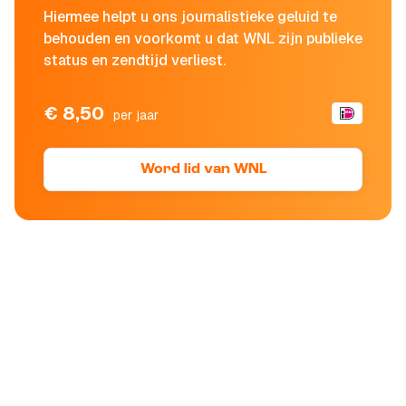
Hiermee helpt u ons journalistieke geluid te
behouden en voorkomt u dat WNL zijn publieke
status en zendtijd verliest.
€ 8,50
per jaar
Word lid van WNL