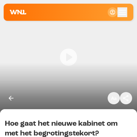
Klein
Standaard
Groot
Hoe gaat het nieuwe kabinet om
Kopieer link
met het begrotingstekort?