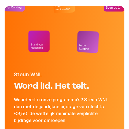
Café
Op Zondag
Sven op 1
Kockelmann
Stand van
In de
Nederland
kantine
Steun WNL
Word lid. Het telt.
Waardeert u onze programma's? Steun WNL
dan met de jaarlijkse bijdrage van slechts
€8,50, de wettelijk minimale verplichte
bijdrage voor omroepen.