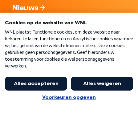
Nieuws
Programma's
Over WNL
Nieuwsbrief
Word Lid
Meer WNL voor jou
Huishoudens met thuisbatterij,
slimme laadpaal of warmtepomp
Algemene voorwaarden
Cookie-instellingen
kunnen geld gaan verdienen: 'Kan
Privacy statement