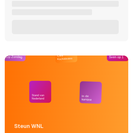
Café
Op Zondag
Sven op 1
Kockelmann
Stand van
In de
Nederland
kantine
Steun WNL