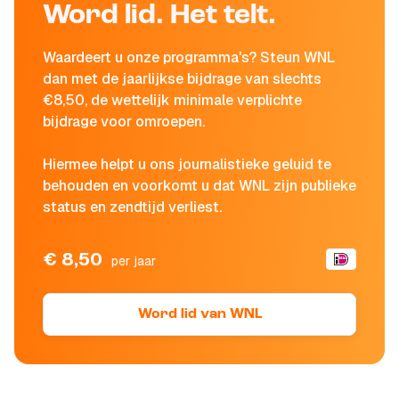
Word lid. Het telt.
Waardeert u onze programma's? Steun WNL
dan met de jaarlijkse bijdrage van slechts
€8,50, de wettelijk minimale verplichte
bijdrage voor omroepen.
Hiermee helpt u ons journalistieke geluid te
behouden en voorkomt u dat WNL zijn publieke
status en zendtijd verliest.
€ 8,50
per jaar
Word lid van WNL