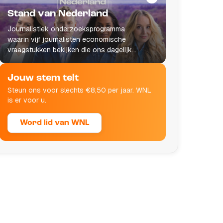
Stand van Nederland
Journalistiek onderzoeksprogramma
waarin vijf journalisten economische
vraagstukken bekijken die ons dagelijks
leven raken.
Jouw stem telt
Steun ons voor slechts €8,50 per jaar. WNL
is er voor u.
Word lid van WNL