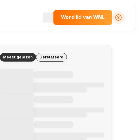
Word lid van WNL
Meest gelezen
Gerelateerd