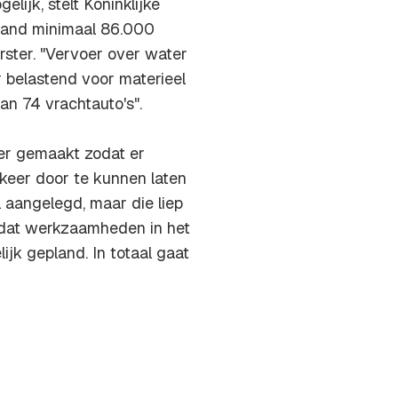
lijk, stelt Koninklijke
aand minimaal 86.000
ster. "Vervoer over water
r belastend voor materieel
n 74 vrachtauto's".
der gemaakt zodat er
keer door te kunnen laten
 aangelegd, maar die liep
 dat werkzaamheden in het
jk gepland. In totaal gaat