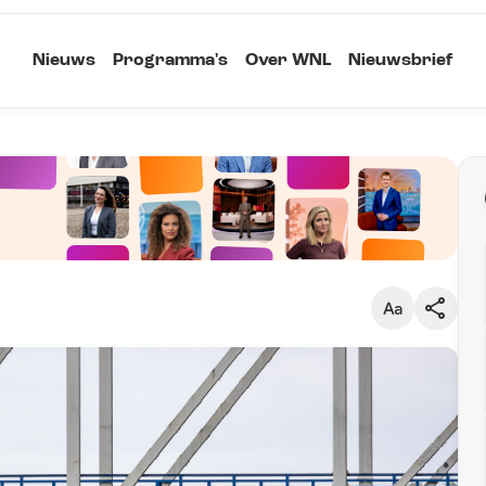
Nieuws
Programma's
Over WNL
Nieuwsbrief
Klein
Kopieer link
Standaard
Groot