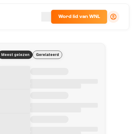
Word lid van WNL
Meest gelezen
Gerelateerd