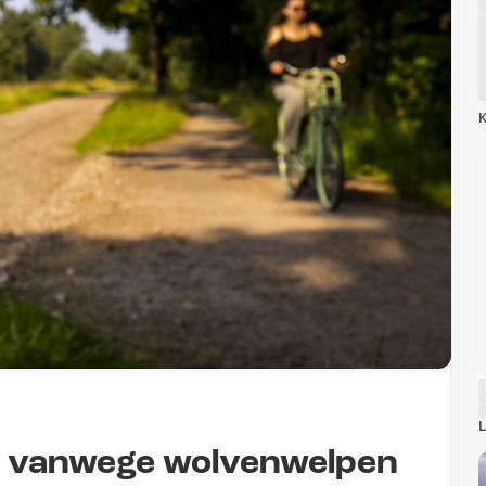
K
L
ht vanwege wolvenwelpen