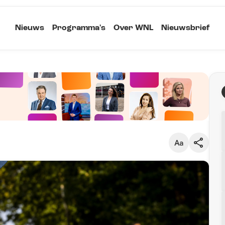
Nieuws
Programma's
Over WNL
Nieuwsbrief
Klein
Kopieer link
Standaard
Groot