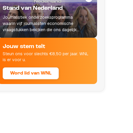
Stand van Nederland
Journalistiek onderzoeksprogramma
waarin vijf journalisten economische
vraagstukken bekijken die ons dagelijks
leven raken.
Jouw stem telt
Steun ons voor slechts €8,50 per jaar. WNL
is er voor u.
Word lid van WNL