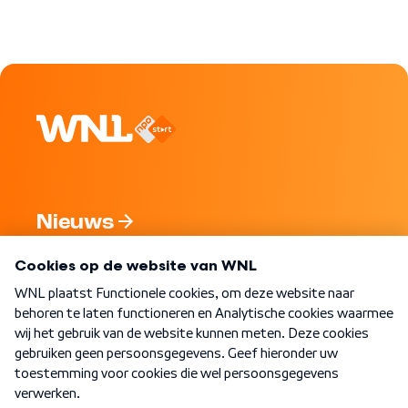
Nieuws
Programma's
Over WNL
Nieuwsbrief
Word Lid