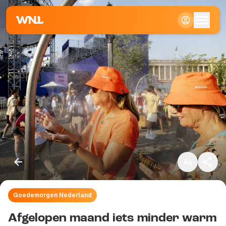
Klein
Standaard
Groot
Goedemorgen Nederland
Kopieer link
Afgelopen maand iets minder warm