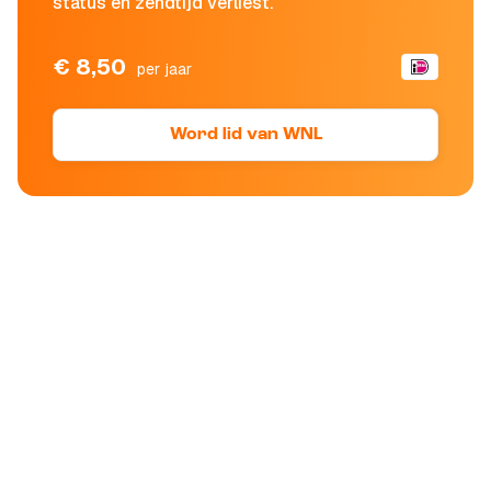
status en zendtijd verliest.
€ 8,50
per jaar
Word lid van WNL