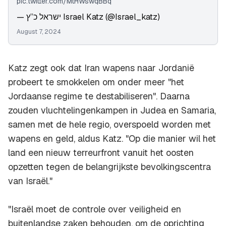
pic.twitter.com/MtHWswqBBq
— ישראל כ”ץ Israel Katz (@Israel_katz)
August 7, 2024
Katz zegt ook dat Iran wapens naar Jordanië
probeert te smokkelen om onder meer "het
Jordaanse regime te destabiliseren". Daarna
zouden vluchtelingenkampen in Judea en Samaria,
samen met de hele regio, overspoeld worden met
wapens en geld, aldus Katz. "Op die manier wil het
land een nieuw terreurfront vanuit het oosten
opzetten tegen de belangrijkste bevolkingscentra
van Israël."
"Israël moet de controle over veiligheid en
buitenlandse zaken behouden, om de oprichting