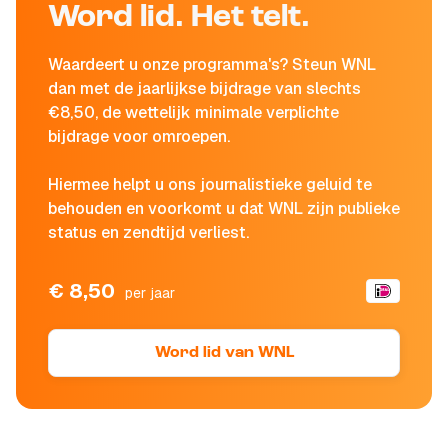
Word lid. Het telt.
Waardeert u onze programma's? Steun WNL
dan met de jaarlijkse bijdrage van slechts
€8,50, de wettelijk minimale verplichte
bijdrage voor omroepen.
Hiermee helpt u ons journalistieke geluid te
behouden en voorkomt u dat WNL zijn publieke
status en zendtijd verliest.
€ 8,50
per jaar
Word lid van WNL