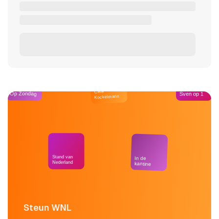
Café
Op Zondag
Sven op 1
Kockelmann
Stand van
In de
Nederland
kantine
Steun WNL