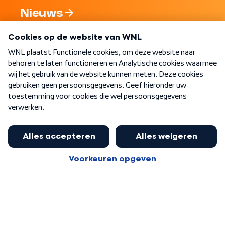
Nieuws
Programma's
Over WNL
Nieuwsbrief
Word Lid
Meer WNL voor jou
Nieuwe ‘onderkoning’ Buma wil tot
zijn 70ste aanblijven
Algemene voorwaarden
Cookie-instellingen
Privacy statement