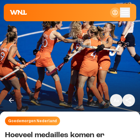
Klein
Standaard
Groot
Goedemorgen Nederland
Kopieer link
Hoeveel medailles komen er