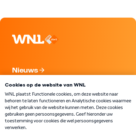
Nieuws
Programma's
Over WNL
Nieuwsbrief
Word Lid