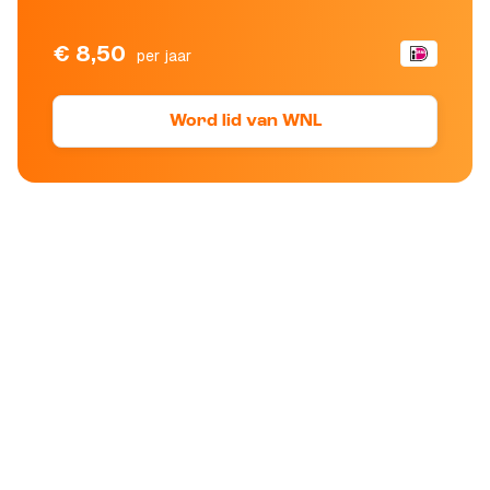
€ 8,50
per jaar
Word lid van WNL