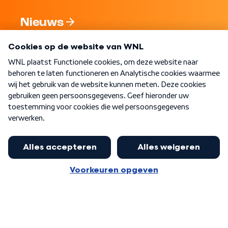
Nieuws
Programma's
Over WNL
Nieuwsbrief
Word Lid
Meer WNL voor jou
Nieuwe ‘onderkoning’ Buma wil tot
zijn 70ste aanblijven
Algemene voorwaarden
Cookie-instellingen