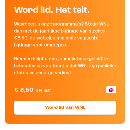
Word lid. Het telt.
Waardeert u onze programma's? Steun WNL
dan met de jaarlijkse bijdrage van slechts
€8,50, de wettelijk minimale verplichte
bijdrage voor omroepen.
Hiermee helpt u ons journalistieke geluid te
behouden en voorkomt u dat WNL zijn publieke
status en zendtijd verliest.
€ 8,50
per jaar
Word lid van WNL