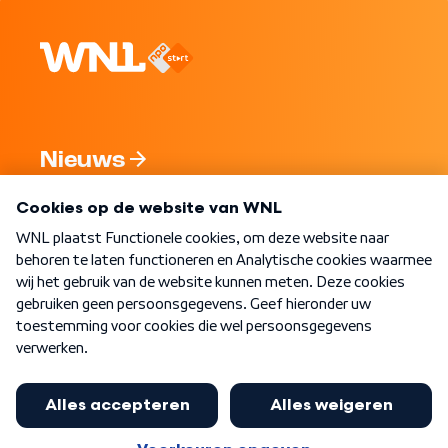
Nieuws
Programma's
Over WNL
Nieuwsbrief
Word Lid