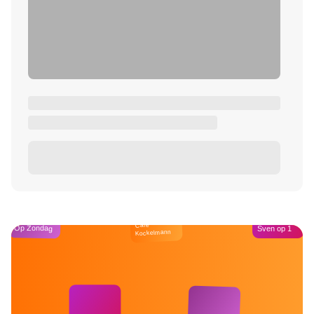
Café
Op Zondag
Sven op 1
Kockelmann