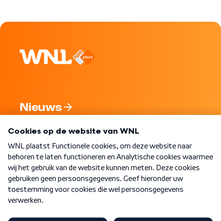
Nieuws
Programma's
Over WNL
Nieuwsbrief
Word Lid