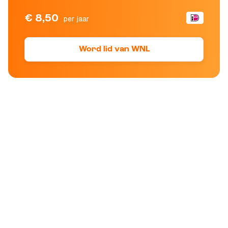
€ 8,50
per jaar
Word lid van WNL