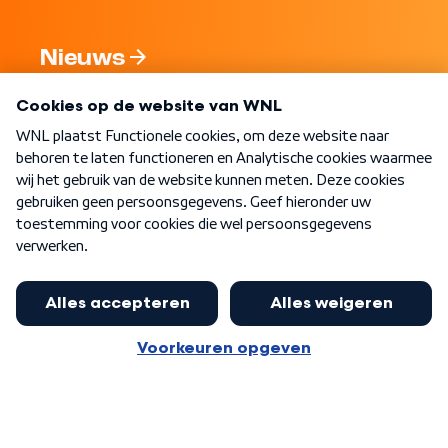
Nieuws
Programma's
Over WNL
Nieuwsbrief
Word Lid
Meer WNL voor jou
Nieuwe ‘onderkoning’ Buma wil tot