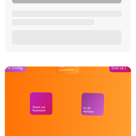
Café
Op Zondag
Sven op 1
Kockelmann
Stand van
In de
Nederland
kantine