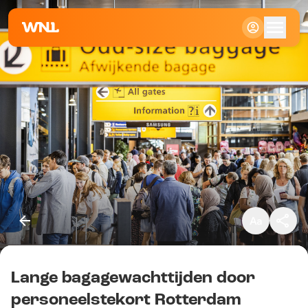
Klein
Standaard
Groot
Lange bagagewachttijden door
Kopieer link
personeelstekort Rotterdam