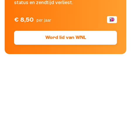
status en zendtijd verliest.
€ 8,50
per jaar
Word lid van WNL