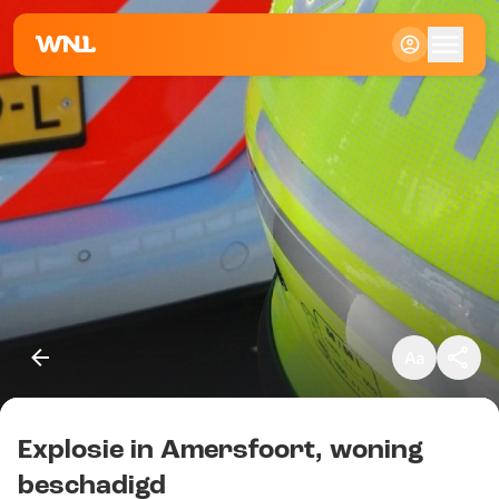
Klein
Standaard
Groot
Explosie in Amersfoort, woning
Kopieer link
beschadigd