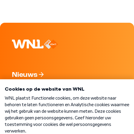
Nieuws
Programma's
Over WNL
Nieuwsbrief
Word Lid