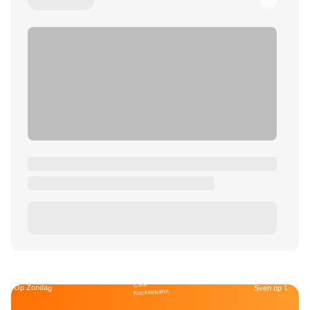
Café
Op Zondag
Sven op 1
Kockelmann