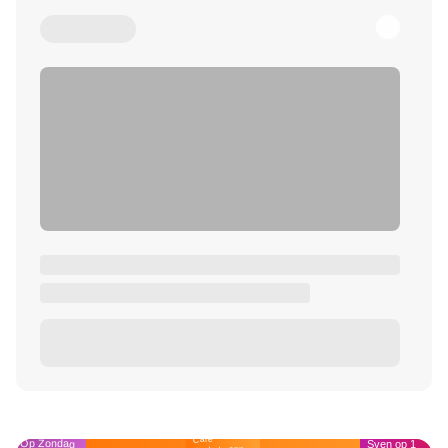
Café
Op Zondag
Sven op 1