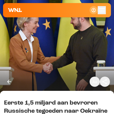
Klein
Standaard
Groot
Eerste 1,5 miljard aan bevroren
Kopieer link
Russische tegoeden naar Oekraïne