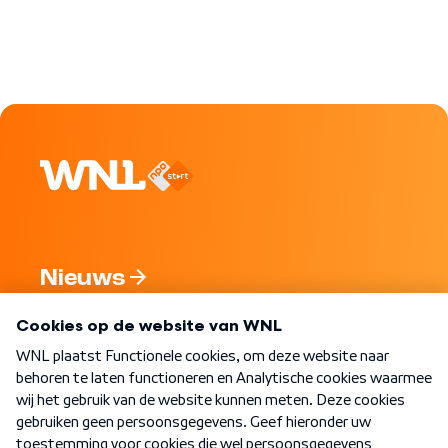
Nieuws
Programma's
Over WNL
Nieuwsbrief
Word Lid