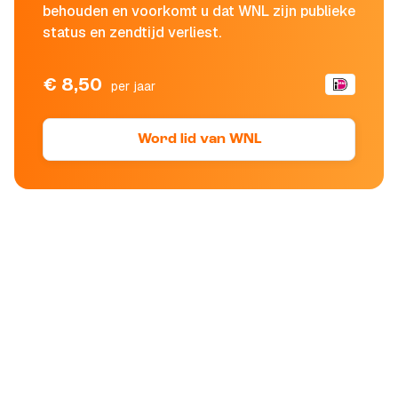
behouden en voorkomt u dat WNL zijn publieke
status en zendtijd verliest.
€ 8,50
per jaar
Word lid van WNL