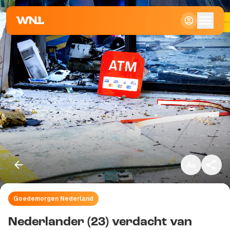
Klein
Standaard
Groot
Goedemorgen Nederland
Kopieer link
Nederlander (23) verdacht van