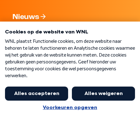
Nieuws
Programma's
Over WNL
Nieuwsbrief
Word Lid
Meer WNL voor jou
Nieuwe ‘onderkoning’ Buma wil tot
zijn 70ste aanblijven