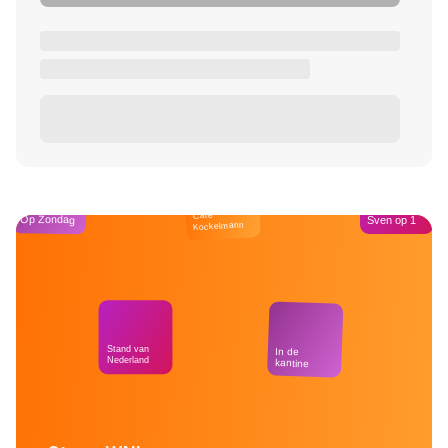
Café
Op Zondag
Sven op 1
Kockelmann
Stand van
In de
Nederland
kantine