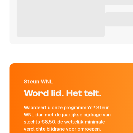
Steun WNL
Word lid. Het telt.
Waardeert u onze programma's? Steun
WNL dan met de jaarlijkse bijdrage van
slechts €8,50, de wettelijk minimale
verplichte bijdrage voor omroepen.