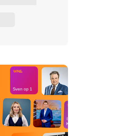
het Misdaad-
bureau
Sven op 1
In de
Kantine