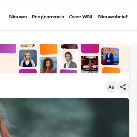
Nieuws
Programma's
Over WNL
Nieuwsbrief
Klein
Kopieer link
Standaard
Groot