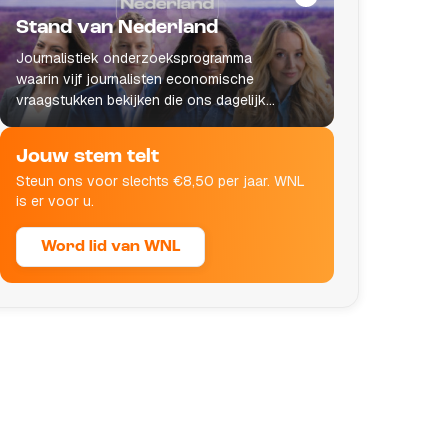
Stand van Nederland
Journalistiek onderzoeksprogramma
waarin vijf journalisten economische
vraagstukken bekijken die ons dagelijks
leven raken.
Jouw stem telt
Steun ons voor slechts €8,50 per jaar. WNL
is er voor u.
Word lid van WNL