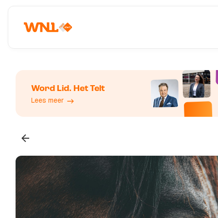
Word Lid. Het Telt
Lees meer