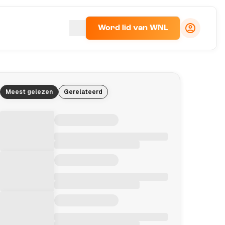
Word lid van WNL
Meest gelezen
Gerelateerd