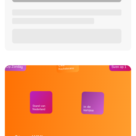
Café
Op Zondag
Sven op 1
Kockelmann
Stand van
In de
Nederland
kantine