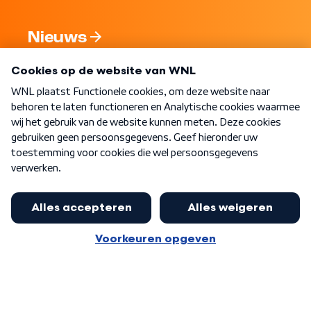
Nieuws
Programma's
Over WNL
Nieuwsbrief
Word Lid
Meer WNL voor jou
Nieuwe ‘onderkoning’ Buma wil tot
zijn 70ste aanblijven