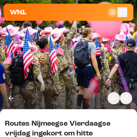
Klein
Standaard
Groot
Routes Nijmeegse Vierdaagse
Kopieer link
vrijdag ingekort om hitte