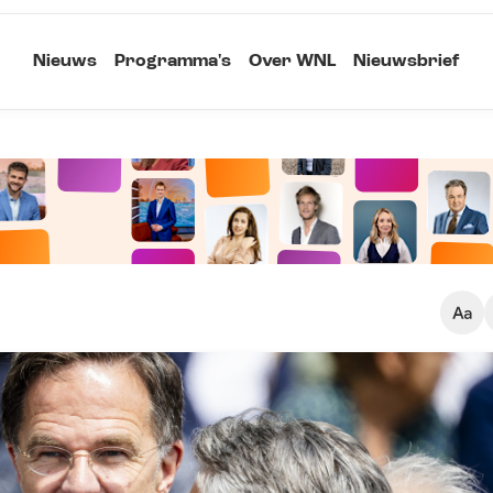
Nieuws
Programma's
Over WNL
Nieuwsbrief
Klein
Kopieer link
Standaard
Groot