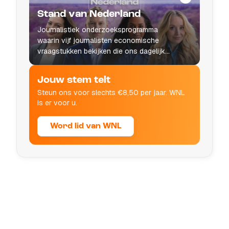
Stand van Nederland
Journalistiek onderzoeksprogramma
waarin vijf journalisten economische
vraagstukken bekijken die ons dagelijks
leven raken.
Jouw stem telt
Steun ons voor slechts €8,50 per jaar. WNL
is er voor u.
Word lid van WNL