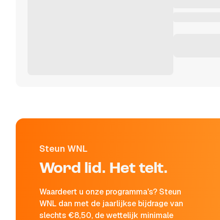
Steun WNL
Word lid. Het telt.
Waardeert u onze programma's? Steun
WNL dan met de jaarlijkse bijdrage van
slechts €8,50, de wettelijk minimale