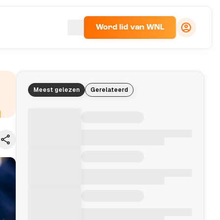
Word lid van WNL
Meest gelezen
Gerelateerd