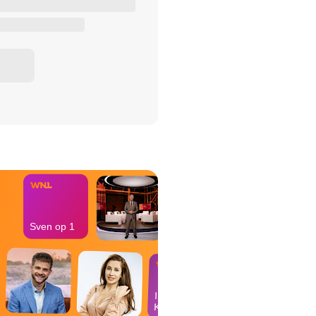
het Misdaad-
bureau
Sven op 1
In de
Kantine