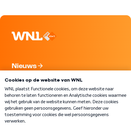
Nieuws
Programma's
Over WNL
Nieuwsbrief
Word Lid