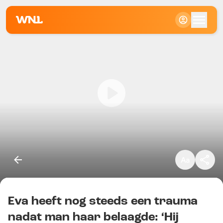
Klein
Standaard
Groot
Eva heeft nog steeds een trauma
Kopieer link
nadat man haar belaagde: ‘Hij