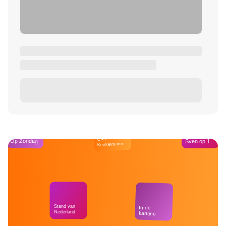
Café
Op Zondag
Sven op 1
Kockelmann
Stand van
In de
Nederland
kantine