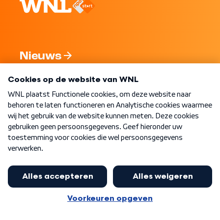
Nieuws
Programma's
Over WNL
Nieuwsbrief
Word Lid