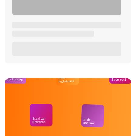
Café
Op Zondag
Sven op 1
Kockelmann
Stand van
In de
Nederland
kantine