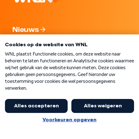
Nieuws
Programma's
Over WNL
Nieuwsbrief
Word Lid
Meer WNL voor jou