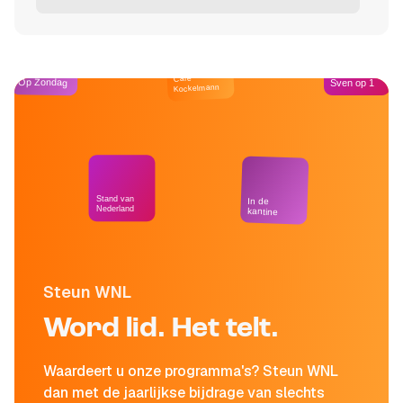
Café
Op Zondag
Sven op 1
Kockelmann
Stand van
In de
Nederland
kantine
Steun WNL
Word lid. Het telt.
Waardeert u onze programma's? Steun WNL
dan met de jaarlijkse bijdrage van slechts