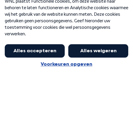
Nieuwsbrief
Word Lid
Meer WNL voor jou
Huishoudens met thuisbatterij,
slimme laadpaal of warmtepomp
Algemene voorwaarden
Cookie-instellingen
kunnen geld gaan verdienen: 'Kan
Privacy statement
op jaarbasis 500 euro opleveren'