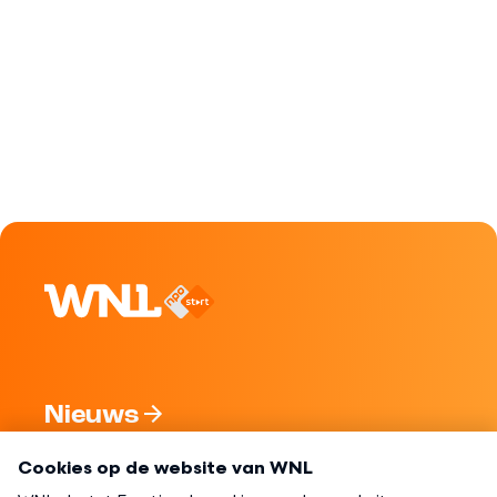
Nieuws
Programma's
Over WNL