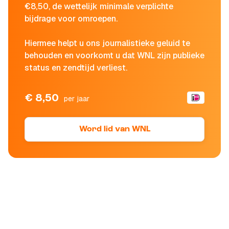
€8,50, de wettelijk minimale verplichte
bijdrage voor omroepen.
Hiermee helpt u ons journalistieke geluid te
behouden en voorkomt u dat WNL zijn publieke
status en zendtijd verliest.
€ 8,50
per jaar
Word lid van WNL