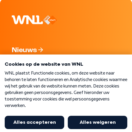
Nieuws
Programma's
Over WNL
Nieuwsbrief
Word Lid