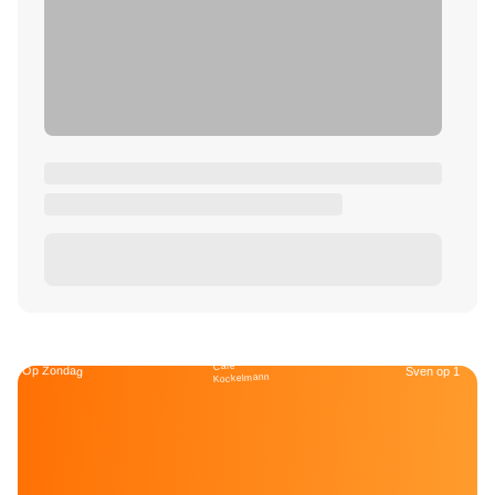
Café
Op Zondag
Sven op 1
Kockelmann