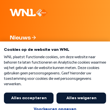
Nieuws
Programma's
Over WNL
Nieuwsbrief
Word Lid