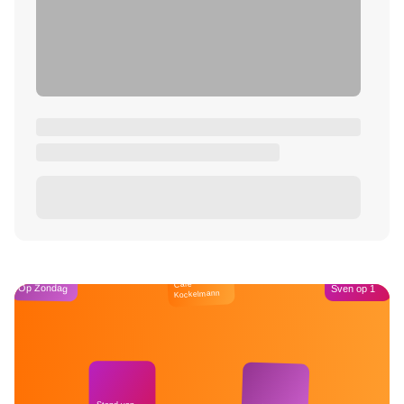
Café
Op Zondag
Sven op 1
Kockelmann