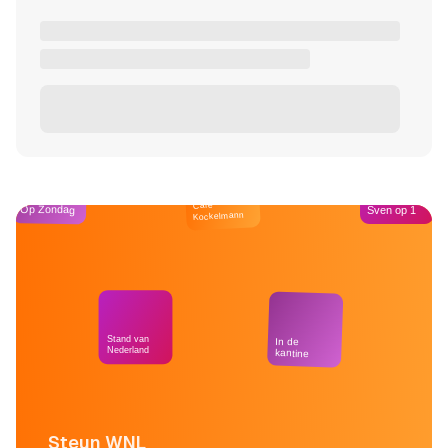
Café
Op Zondag
Sven op 1
Kockelmann
Stand van
In de
Nederland
kantine
Steun WNL