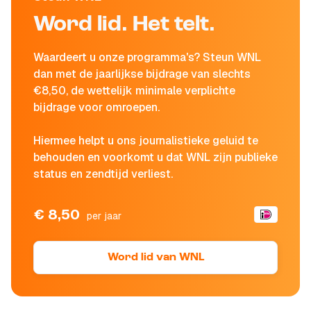
Word lid. Het telt.
Waardeert u onze programma's? Steun WNL
dan met de jaarlijkse bijdrage van slechts
€8,50, de wettelijk minimale verplichte
bijdrage voor omroepen.
Hiermee helpt u ons journalistieke geluid te
behouden en voorkomt u dat WNL zijn publieke
status en zendtijd verliest.
€ 8,50
per jaar
Word lid van WNL