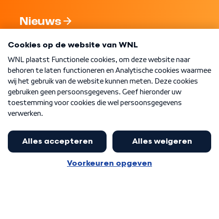
Nieuws
Programma's
Over WNL
Nieuwsbrief
Word Lid
Meer WNL voor jou
Huishoudens met thuisbatterij,
slimme laadpaal of warmtepomp
Algemene voorwaarden
Cookie-instellingen