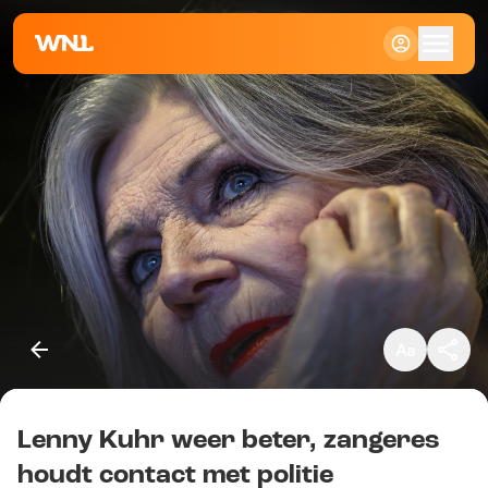
Klein
Standaard
Groot
Lenny Kuhr weer beter, zangeres
Kopieer link
houdt contact met politie