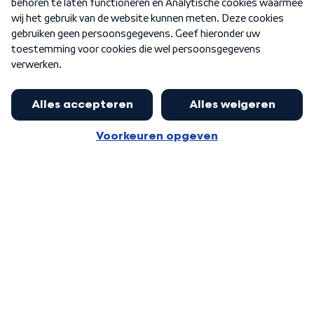
Nieuwsbrief
Word Lid
Meer WNL voor jou
Jan Paternotte optimistisch over
stikstofdebat: 'Geen zwakker
Algemene voorwaarden
Cookie-instellingen
pakket, maar ideeën om het te
Privacy statement
versterken zijn welkom'