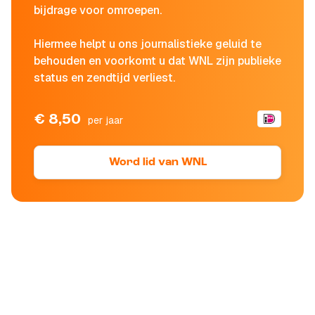
bijdrage voor omroepen.
Hiermee helpt u ons journalistieke geluid te
behouden en voorkomt u dat WNL zijn publieke
status en zendtijd verliest.
€ 8,50
per jaar
Word lid van WNL