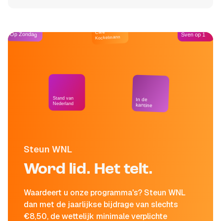
Café
Op Zondag
Sven op 1
Kockelmann
Stand van
In de
Nederland
kantine
Steun WNL
Word lid. Het telt.
Waardeert u onze programma's? Steun WNL
dan met de jaarlijkse bijdrage van slechts
€8,50, de wettelijk minimale verplichte