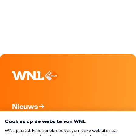
Nieuws
Programma's
Over WNL