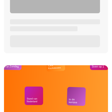
Café
Op Zondag
Sven op 1
Kockelmann
Stand van
In de
Nederland
kantine