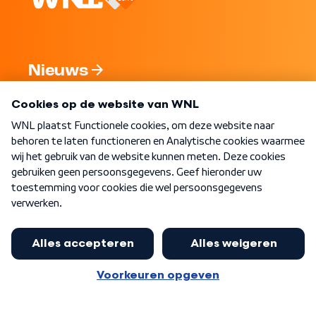
Nieuws
Programma's
Over WNL
Nieuwsbrief
Word Lid