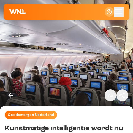
Klein
Standaard
Groot
Goedemorgen Nederland
Kopieer link
Kunstmatige intelligentie wordt nu