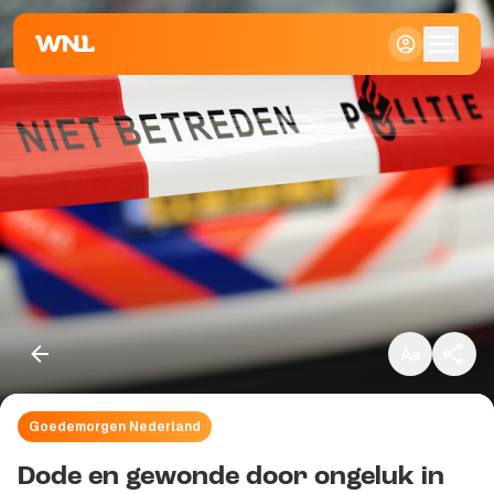
Klein
Standaard
Groot
Goedemorgen Nederland
Kopieer link
Dode en gewonde door ongeluk in