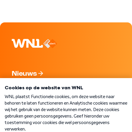
Nieuws
Programma's
Over WNL
Nieuwsbrief
Word Lid