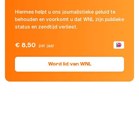
Hiermee helpt u ons journalistieke geluid te
behouden en voorkomt u dat WNL zijn publieke
status en zendtijd verliest.
€ 8,50
per jaar
Word lid van WNL