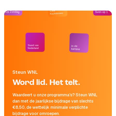
Café
Op Zondag
Sven op 1
Kockelmann
Stand van
In de
Nederland
kantine
Steun WNL
Word lid. Het telt.
Waardeert u onze programma's? Steun WNL
dan met de jaarlijkse bijdrage van slechts
€8,50, de wettelijk minimale verplichte
bijdrage voor omroepen.