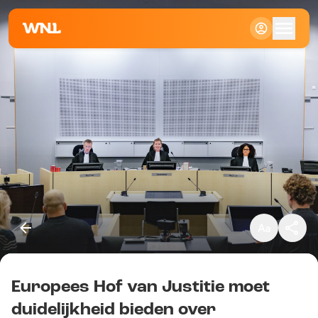
Klein
Standaard
Groot
Europees Hof van Justitie moet
Kopieer link
duidelijkheid bieden over