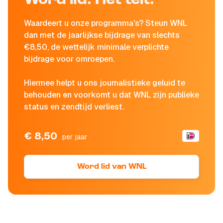
Word lid. Het telt.
Waardeert u onze programma's? Steun WNL
dan met de jaarlijkse bijdrage van slechts
€8,50, de wettelijk minimale verplichte
bijdrage voor omroepen.
Hiermee helpt u ons journalistieke geluid te
behouden en voorkomt u dat WNL zijn publieke
status en zendtijd verliest.
€ 8,50
per jaar
Word lid van WNL