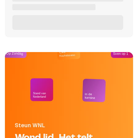
Café
Op Zondag
Sven op 1
Kockelmann
Stand van
In de
Nederland
kantine
Steun WNL