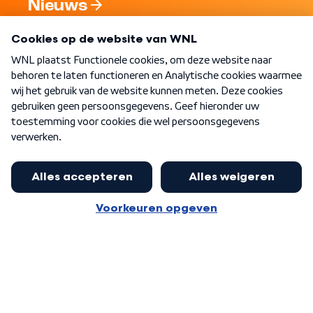
Nieuws
Programma's
Over WNL
Nieuwsbrief
Word Lid
Meer WNL voor jou
Huishoudens met thuisbatterij,
slimme laadpaal of warmtepomp
Algemene voorwaarden
Cookie-instellingen
kunnen geld gaan verdienen: 'Kan
Privacy statement
op jaarbasis 500 euro opleveren'