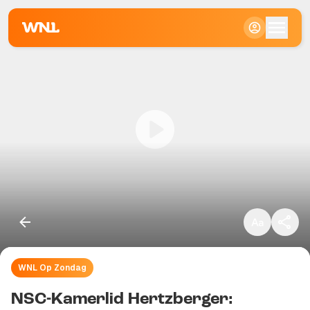
Klein
Standaard
Groot
WNL Op Zondag
Kopieer link
NSC-Kamerlid Hertzberger: