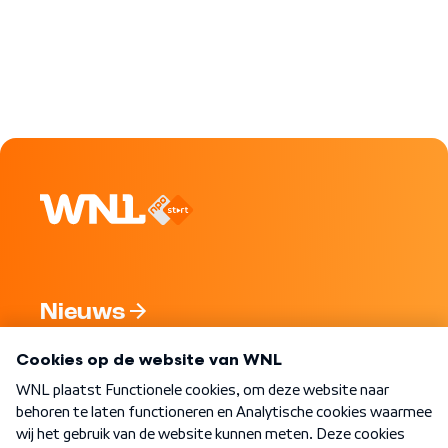
Nieuws
Programma's
Over WNL
Nieuwsbrief
Word Lid