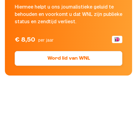
Hiermee helpt u ons journalistieke geluid te
behouden en voorkomt u dat WNL zijn publieke
status en zendtijd verliest.
€ 8,50
per jaar
Word lid van WNL