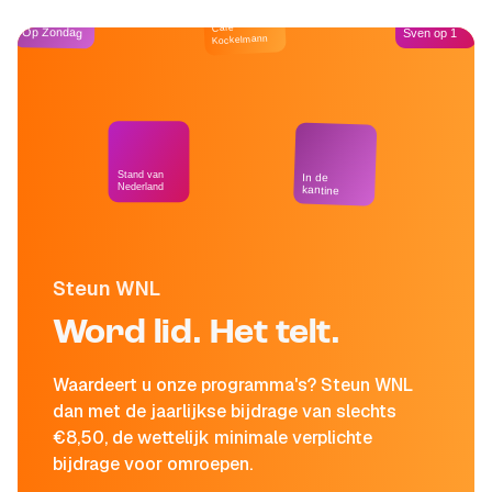
Café
Op Zondag
Sven op 1
Kockelmann
Stand van
In de
Nederland
kantine
Steun WNL
Word lid. Het telt.
Waardeert u onze programma's? Steun WNL
dan met de jaarlijkse bijdrage van slechts
€8,50, de wettelijk minimale verplichte
bijdrage voor omroepen.