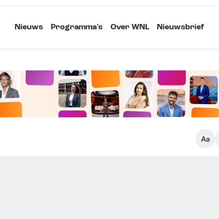
Nieuws
Programma's
Over WNL
Nieuwsbrief
Klein
Kopieer link
Standaard
Groot