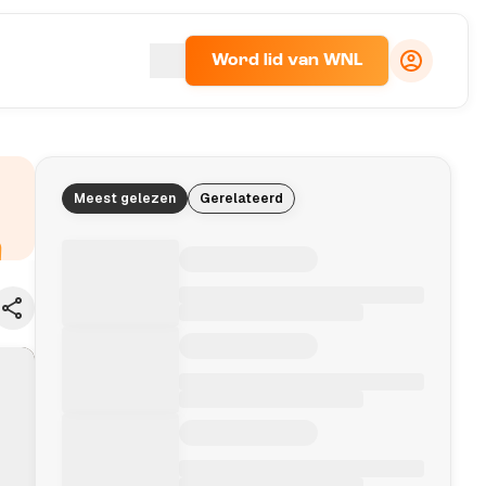
Word lid van WNL
Meest gelezen
Gerelateerd