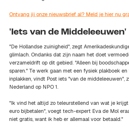
Ontvang jij onze nieuwsbrief al? Meld je hier nu gra
'Iets van de Middeleeuwen'
"De Hollandse zuinigheid", zegt Amerikadeskundig
glimlach. Ondanks dat zijn naam het doet vermoede
verzameldrift op dit gebied. "Alleen bij boodschapp
sparen." Te werk gaan met een fysiek plakboek en 
inplakken, vindt Post iets "van de middeleeuwen", 
Nederland op NPO 1.
"Ik vind het altijd zo teleurstellend van wat je kri
euro bijbetalen", voegt tech-expert Eva de Mol era
niet gratis, want ik heb er allemaal voor betaald."