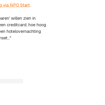
ug via NPO Start
.
ren' willen zien in
een creditcard, hoe hoog
 een hotelovernachting
et..."