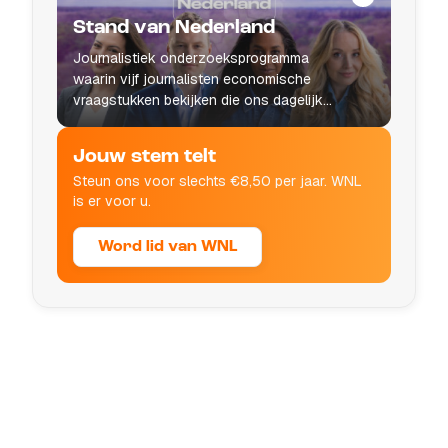
Stand van Nederland
Journalistiek onderzoeksprogramma
waarin vijf journalisten economische
vraagstukken bekijken die ons dagelijks
leven raken.
Jouw stem telt
Steun ons voor slechts €8,50 per jaar. WNL
is er voor u.
Word lid van WNL