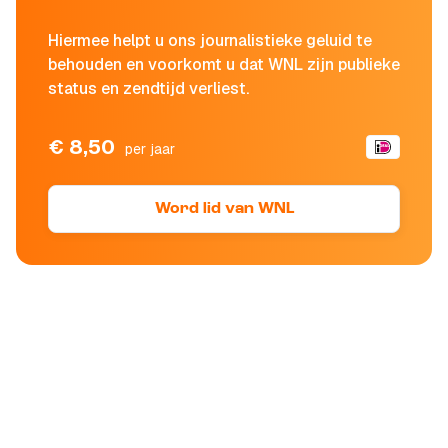
Hiermee helpt u ons journalistieke geluid te
behouden en voorkomt u dat WNL zijn publieke
status en zendtijd verliest.
€ 8,50
per jaar
Word lid van WNL