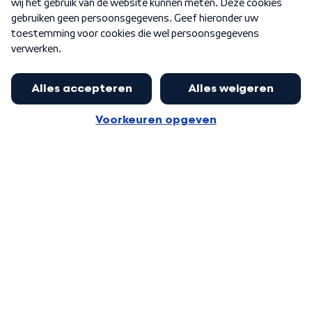
Word Lid
Meer WNL voor jou
Huishoudens met thuisbatterij,
slimme laadpaal of warmtepomp
Algemene voorwaarden
Cookie-instellingen
kunnen geld gaan verdienen: 'Kan
Privacy statement
op jaarbasis 500 euro opleveren'