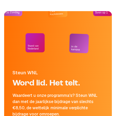
Café
Op Zondag
Sven op 1
Kockelmann
Stand van
In de
Nederland
kantine
Steun WNL
Word lid. Het telt.
Waardeert u onze programma's? Steun WNL
dan met de jaarlijkse bijdrage van slechts
€8,50, de wettelijk minimale verplichte
bijdrage voor omroepen.