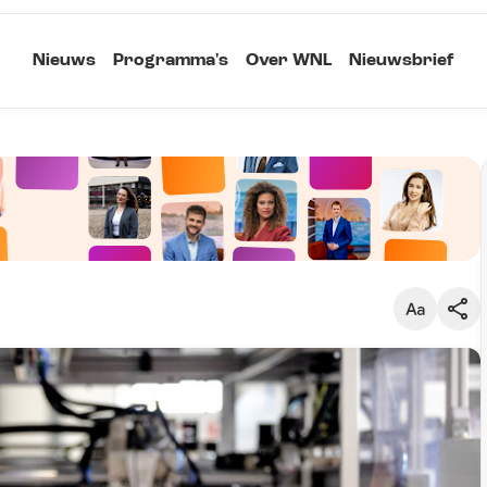
Nieuws
Programma's
Over WNL
Nieuwsbrief
Klein
Kopieer link
Standaard
Groot