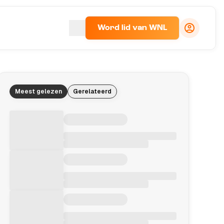
Word lid van WNL
Meest gelezen
Gerelateerd