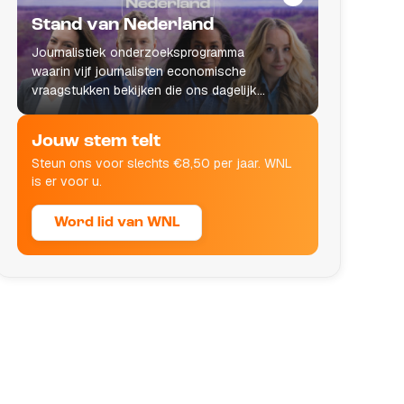
Stand van Nederland
Journalistiek onderzoeksprogramma
waarin vijf journalisten economische
vraagstukken bekijken die ons dagelijks
leven raken.
Jouw stem telt
Steun ons voor slechts €8,50 per jaar. WNL
is er voor u.
Word lid van WNL