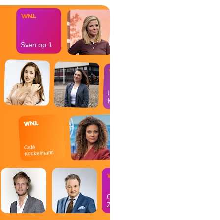
Sven op 1
In de
Kantine
Café
Kockelmann
Op
Zondag