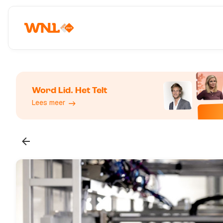
Word Lid. Het Telt
Lees meer