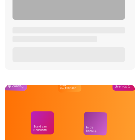
Café
Op Zondag
Sven op 1
Kockelmann
Stand van
In de
Nederland
kantine