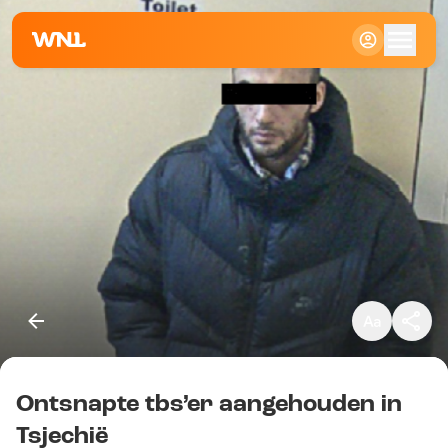
Klein
Standaard
Groot
Ontsnapte tbs’er aangehouden in
Kopieer link
Tsjechië