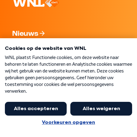
Nieuws
Programma's
Over WNL
Nieuwsbrief
Word Lid