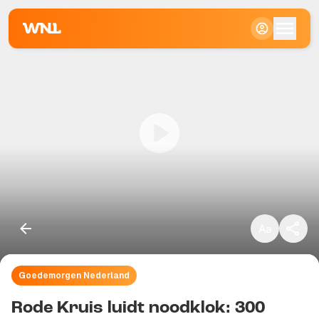
Klein
Standaard
Groot
Goedemorgen Nederland
Kopieer link
Rode Kruis luidt noodklok: 300