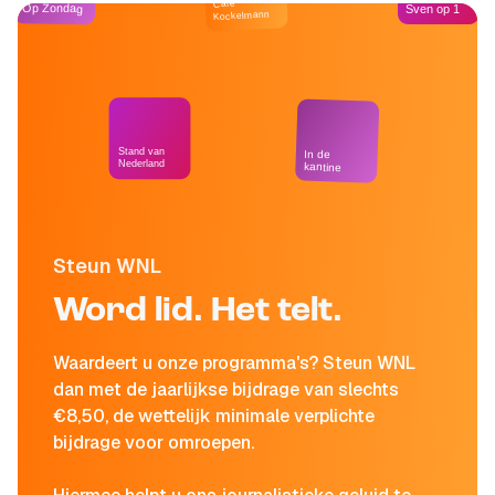
Café
Op Zondag
Sven op 1
Kockelmann
Stand van
In de
Nederland
kantine
Steun WNL
Word lid. Het telt.
Waardeert u onze programma's? Steun WNL
dan met de jaarlijkse bijdrage van slechts
€8,50, de wettelijk minimale verplichte
bijdrage voor omroepen.