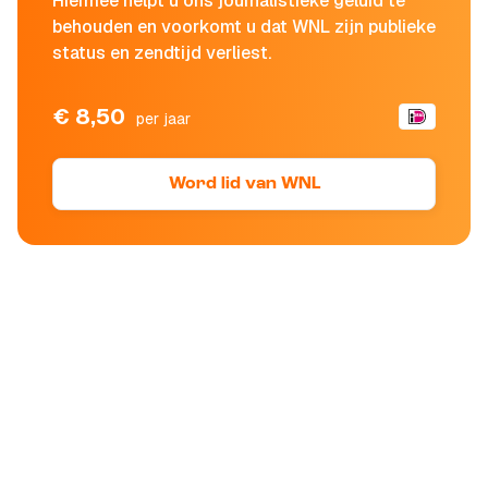
Hiermee helpt u ons journalistieke geluid te
behouden en voorkomt u dat WNL zijn publieke
status en zendtijd verliest.
€ 8,50
per jaar
Word lid van WNL