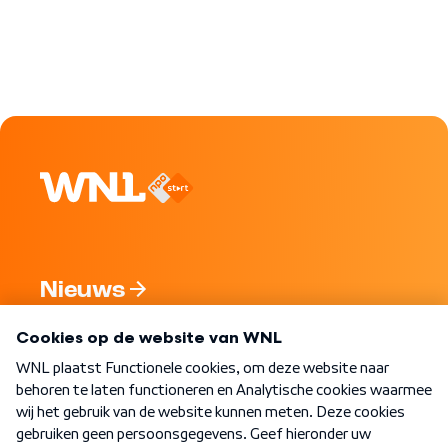
Nieuws
Programma's
Over WNL
Nieuwsbrief
Word Lid